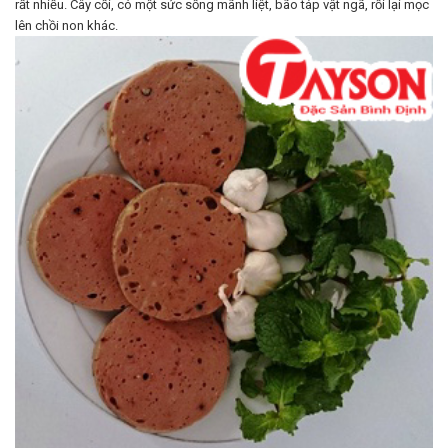
rất nhiều. Cây cối, có một sức sống mãnh liệt, bão táp vật ngã, rồi lại mọc
lên chồi non khác.