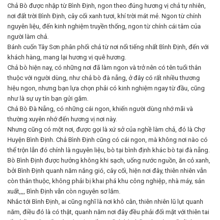
Chả Bò được nhập từ Bình Định, ngon theo đúng hương vị chả tự nhiên,
nơi đất trời Bình Định, cây cối xanh tươi, khí trời mát mẻ. Ngon từ chính
nguyên liệu, đến kinh nghiệm truyền thống, ngon từ chính cái tâm của
người làm chả.
Bánh cuốn Tây Sơn phân phối chả từ nơi nổi tiếng nhất Bình Định, đến với
khách hàng, mang lại hương vị quê hương.
Chả bò hiện nay, có những nơi đã làm ngon và trở nên có tên tuổi thân
thuộc với người dùng, như chả bò đà nẵng, ở đây có rất nhiều thương
hiệu ngon, nhưng bạn lựa chọn phải có kinh nghiệm ngay từ đầu, cũng
như là sự uy tín bạn gửi gắm.
Chả Bò Đà Nẵng, có những cái ngon, khiến người dùng nhớ mãi và
thường xuyên nhớ đến hương vị nơi này.
Nhưng cũng có một nơi, được gọi là xứ sở của nghề làm chả, đó là Chợ
Huyện Bình Định. Chả Bình Định cũng có cái ngon, mà không nơi nào có
thể trộn lẫn đó chính là nguyên liệu, bò tại bình định khác bò tại đà nẵng.
Bò Bình Định được hưởng không khi sạch, uống nước nguồn, ăn cỏ xanh,
bởi Bình Định quanh năm nắng gió, cây cối, hiện nơi đây, thiên nhiên vẫn
còn thân thuộc, không phải bị khai phá khu công nghiệp, nhà máy, sản
xuất,,,, Bình Định vẫn còn nguyên sơ lắm.
Nhắc tới Bình Định, ai cũng nghĩ là nơi khô cằn, thiên nhiên lũ lụt quanh
năm, điều đó là có thật, quanh năm nơi đây đều phải đối mặt với thiên tai