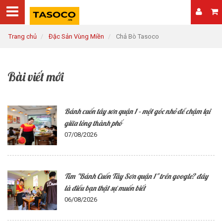
Trang chủ
Đặc Sản Vùng Miền
Chả Bò Tasoco
Bài viết mới
Bánh cuốn tây sơn quận 1 – một góc nhỏ để chậm lại
giữa lòng thành phố
07/08/2026
Tìm "Bánh Cuốn Tây Sơn quận 1" trên google? đây
là điều bạn thật sự muốn biết
06/08/2026