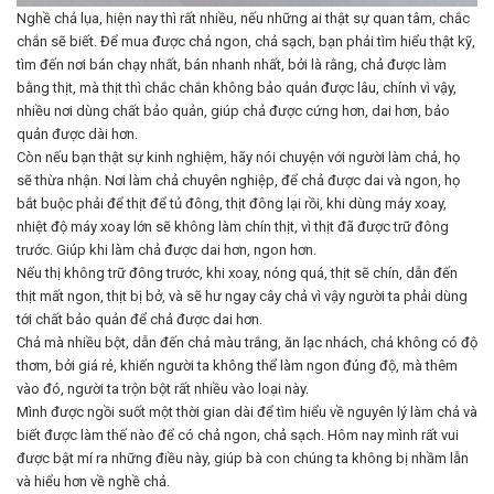
Nghề chả lụa, hiện nay thì rất nhiều, nếu những ai thật sự quan tâm, chắc
chắn sẽ biết. Để mua được chả ngon, chả sạch, bạn phải tìm hiểu thật kỹ,
tìm đến nơi bán chạy nhất, bán nhanh nhất, bởi là rằng, chả được làm
bằng thịt, mà thịt thì chắc chắn không bảo quản được lâu, chính vì vậy,
nhiều nơi dùng chất bảo quản, giúp chả được cứng hơn, dai hơn, bảo
quản được dài hơn.
Còn nếu bạn thật sự kinh nghiệm, hãy nói chuyện với người làm chả, họ
sẽ thừa nhận. Nơi làm chả chuyên nghiệp, để chả được dai và ngon, họ
bắt buộc phải để thịt để tủ đông, thịt đông lại rồi, khi dùng máy xoay,
nhiệt độ máy xoay lớn sẽ không làm chín thịt, vì thịt đã được trữ đông
trước. Giúp khi làm chả được dai hơn, ngon hơn.
Nếu thị không trữ đông trước, khi xoay, nóng quá, thịt sẽ chín, dẫn đến
thịt mất ngon, thịt bị bở, và sẽ hư ngay cây chả vì vậy người ta phải dùng
tới chất bảo quản để chả được dai hơn.
Chả mà nhiều bột, dẫn đến chả màu trắng, ăn lạc nhách, chả không có độ
thơm, bởi giá rẻ, khiến người ta không thể làm ngon đúng độ, mà thêm
vào đó, người ta trộn bột rất nhiều vào loại này.
Mình được ngồi suốt một thời gian dài để tìm hiểu về nguyên lý làm chả và
biết được làm thế nào để có chả ngon, chả sạch. Hôm nay mình rất vui
được bật mí ra những điều này, giúp bà con chúng ta không bị nhầm lẫn
và hiểu hơn về nghề chả.