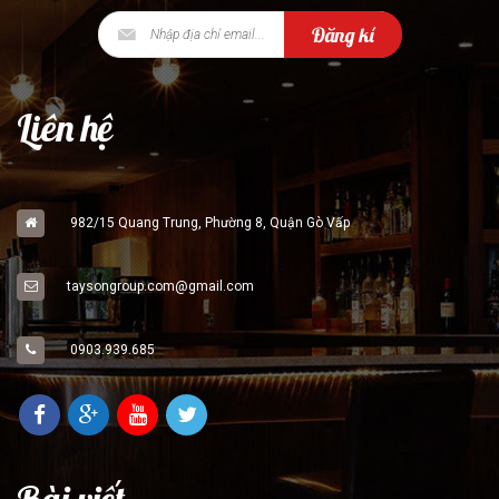
Đăng kí
Liên hệ
982/15 Quang Trung, Phường 8, Quận Gò Vấp
taysongroup.com@gmail.com
0903.939.685