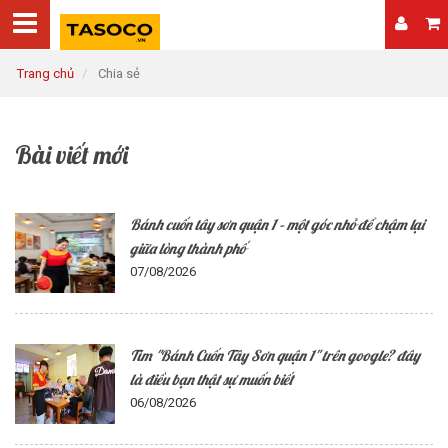
Trang chủ
Chia sẻ
Bài viết mới
Bánh cuốn tây sơn quận 1 – một góc nhỏ để chậm lại
giữa lòng thành phố
07/08/2026
Tìm "Bánh Cuốn Tây Sơn quận 1" trên google? đây
là điều bạn thật sự muốn biết
06/08/2026