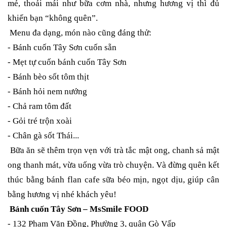
mẻ, thoải mái như bữa cơm nhà, nhưng hương vị thì đủ
khiến bạn “không quên”.
Menu đa dạng, món nào cũng đáng thử:
- Bánh cuốn Tây Sơn cuốn sẵn
- Mẹt tự cuốn bánh cuốn Tây Sơn
- Bánh bèo sốt tôm thịt
- Bánh hỏi nem nướng
- Chả ram tôm đất
- Gỏi tré trộn xoài
- Chân gà sốt Thái...
Bữa ăn sẽ thêm trọn vẹn với trà tắc mật ong, chanh sả mật
ong thanh mát, vừa uống vừa trò chuyện. Và đừng quên kết
thúc bằng bánh flan cafe sữa béo mịn, ngọt dịu, giúp cân
bằng hương vị nhé khách yêu!
Bánh cuốn Tây Sơn – MsSmile FOOD
- 132 Phạm Văn Đồng, Phường 3, quận Gò Vấp