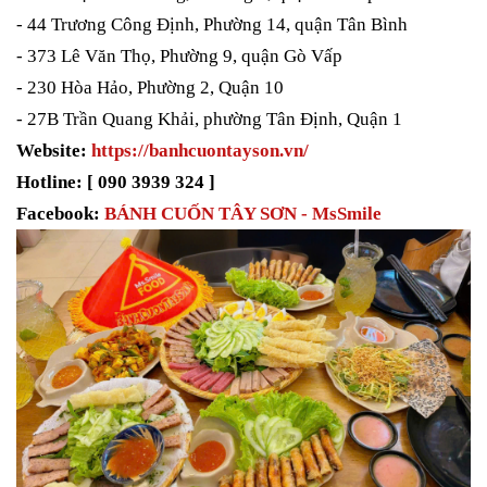
- 44 Trương Công Định, Phường 14, quận Tân Bình
- 373 Lê Văn Thọ, Phường 9, quận Gò Vấp
- 230 Hòa Hảo, Phường 2, Quận 10
- 27B Trần Quang Khải, phường Tân Định, Quận 1
Website:
https://banhcuontayson.vn/
Hotline: [ 090 3939 324 ]
Facebook:
BÁNH CUỐN TÂY SƠN - MsSmile