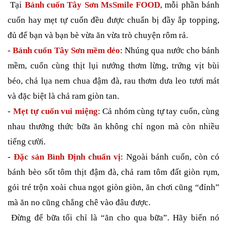
Tại
Bánh cuốn Tây Sơn MsSmile FOOD
, mỗi phần bánh
cuốn hay mẹt tự cuốn đều được chuẩn bị đầy ắp topping,
đủ để bạn và bạn bè vừa ăn vừa trò chuyện rôm rả.
-
Bánh cuốn Tây Sơn mềm dẻo
: Nhúng qua nước cho bánh
mềm, cuốn cùng thịt lụi nướng thơm lừng, trứng vịt bùi
béo, chả lụa nem chua đậm đà, rau thơm dưa leo tươi mát
và đặc biệt là chả ram giòn tan.
-
Mẹt tự cuốn vui miệng
: Cả nhóm cùng tự tay cuốn, cùng
nhau thưởng thức bữa ăn không chỉ ngon mà còn nhiều
tiếng cười.
-
Đặc sản Bình Định chuẩn vị
: Ngoài bánh cuốn, còn có
bánh bèo sốt tôm thịt đậm đà, chả ram tôm đất giòn rụm,
gỏi tré trộn xoài chua ngọt giòn giòn, ăn chơi cũng “đỉnh”
mà ăn no cũng chẳng chê vào đâu được.
Đừng để bữa tối chỉ là “ăn cho qua bữa”. Hãy biến nó